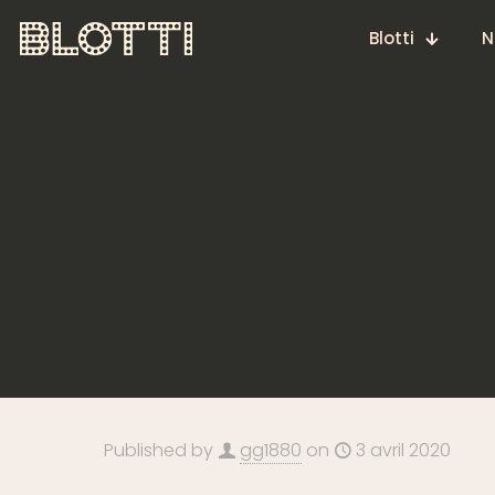
Blotti
N
Published by
gg1880
on
3 avril 2020