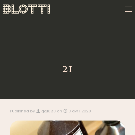
21
Published by
gg1880
on
3 avril 2020